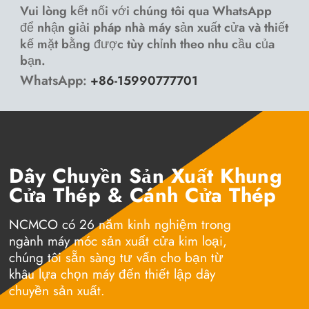
Vui lòng kết nối với chúng tôi qua WhatsApp
để nhận giải pháp nhà máy sản xuất cửa và thiết
kế mặt bằng được tùy chỉnh theo nhu cầu của
bạn.
WhatsApp
:
+86-15990777701
Dây Chuyền Sản Xuất Khung
Cửa Thép & Cánh Cửa Thép
NCMCO có 26 năm kinh nghiệm trong
ngành máy móc sản xuất cửa kim loại,
chúng tôi sẵn sàng tư vấn cho bạn từ
khâu lựa chọn máy đến thiết lập dây
chuyền sản xuất.