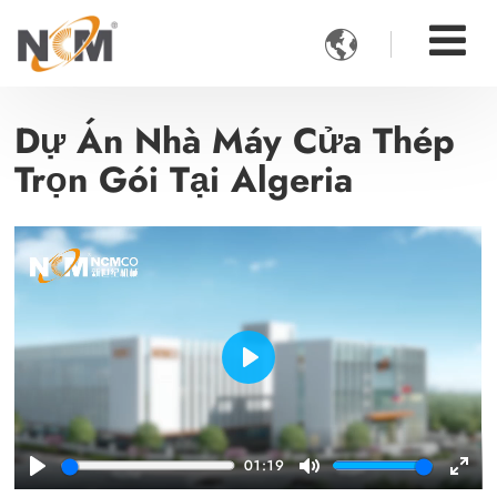

Dự Án Nhà Máy Cửa Thép
Trọn Gói Tại Algeria
Play
01:19
Play
Mute
Ente