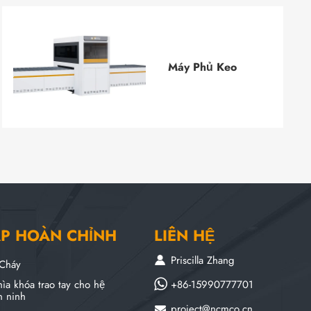
Máy Phủ Keo
ÁP HOÀN CHỈNH
LIÊN HỆ
Priscilla Zhang
Cháy
+86-15990777701
ìa khóa trao tay cho hệ
n ninh
project@ncmco.cn