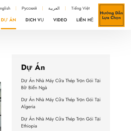
nglish
Русский
العربية
Tiếng Việt
Hướng Dẫn
Lựa Chọn
DỰ ÁN
DỊCH VỤ
VIDEO
LIÊN HỆ
Dự Án
Dự Án Nhà Máy Cửa Thép Trọn Gói Tại
Bờ Biển Ngà
Dự Án Nhà Máy Cửa Thép Trọn Gói Tại
Algeria
Dự Án Nhà Máy Cửa Thép Trọn Gói Tại
Ethiopia