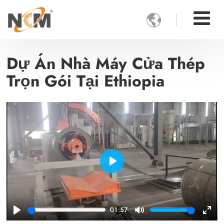

Dự Án Nhà Máy Cửa Thép
Trọn Gói Tại Ethiopia
Play
01:57
Play
Mute
Ente