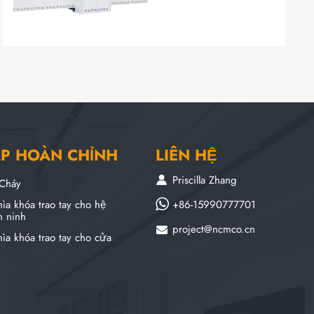
ÁP HOÀN CHỈNH
LIÊN HỆ
Priscilla Zhang
Cháy
+86-15990777701
ìa khóa trao tay cho hệ
n ninh
project@ncmco.cn
ìa khóa trao tay cho cửa