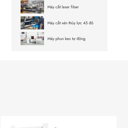
Máy cắt laser fiber
Máy cắt xén thủy lực 45 độ
Máy phun keo tự động