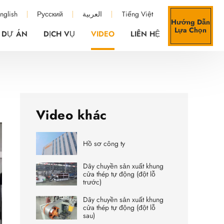
nglish
Русский
العربية
Tiếng Việt
Hướng Dẫn
Lựa Chọn
DỰ ÁN
DỊCH VỤ
VIDEO
LIÊN HỆ
Video khác
Hồ sơ công ty
Dây chuyền sản xuất khung
cửa thép tự động (đột lỗ
trước)
Dây chuyền sản xuất khung
cửa thép tự động (đột lỗ
sau)