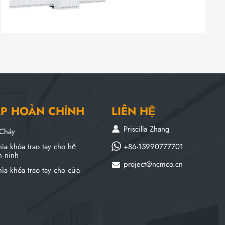
ÁP HOÀN CHỈNH
LIÊN HỆ
Priscilla Zhang
Cháy
+86-15990777701
ìa khóa trao tay cho hệ
n ninh
project@ncmco.cn
ìa khóa trao tay cho cửa