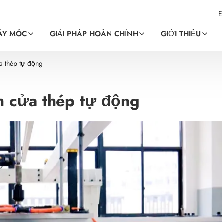
E
ÁY MÓC
GIẢI PHÁP HOÀN CHỈNH
GIỚI THIỆU
a thép tự động
h cửa thép tự động