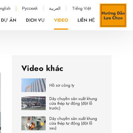
nglish
Русский
العربية
Tiếng Việt
Hướng Dẫn
Lựa Chọn
DỰ ÁN
DỊCH VỤ
VIDEO
LIÊN HỆ
Video khác
Hồ sơ công ty
Dây chuyền sản xuất khung
cửa thép tự động (đột lỗ
trước)
Dây chuyền sản xuất khung
cửa thép tự động (đột lỗ
sau)