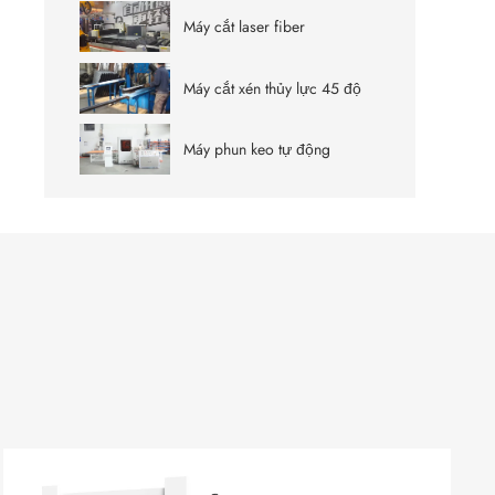
Máy cắt laser fiber
Máy cắt xén thủy lực 45 độ
Máy phun keo tự động