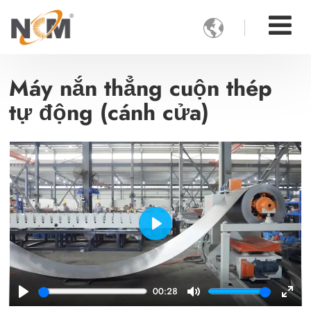

Máy nắn thẳng cuộn thép
tự động (cánh cửa)
Play
00:28
Play
Mute
Ente